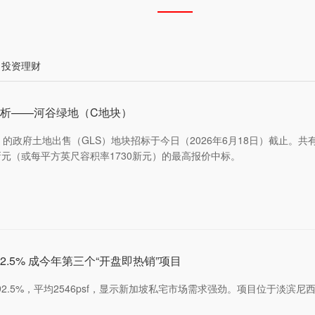
投资理财
分析——河谷绿地（C地块）
（C地块）的政府土地出售（GLS）地块招标于今日（2026年6月18日）截止。共有四家开发
.以7.506亿新元（或每平方英尺容积率1730新元）的最高报价中标。
天售出92.5% 成今年第三个“开盘即热销”项目
开盘三天售出92.5%，平均2546psf，显示新加坡私宅市场需求强劲。项目位