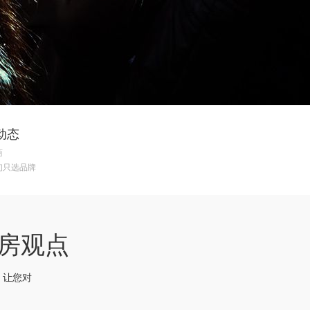
动态
商
们只选品牌
y看房观点
，让您对