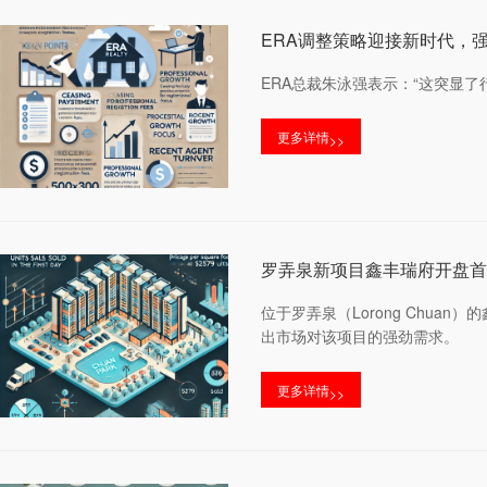
ERA调整策略迎接新时代，
ERA总裁朱泳强表示：“这突显
更多详情
>>
罗弄泉新项目鑫丰瑞府开盘首
位于罗弄泉（Lorong Chua
出市场对该项目的强劲需求。
更多详情
>>