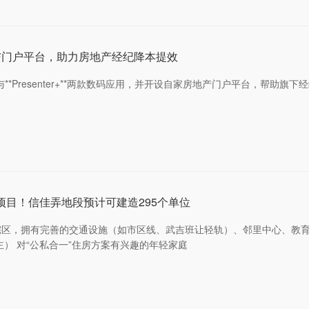
与门户平台，助力房地产经纪降本提效
sis 2.0与**Presenter+**两款数码应用，并开设自家房地产门户
项目！信佳弄地段预计可建造295个单位
区，拥有完善的交通设施（如市区线、武吉班让轻轨）、邻里中心、教育
） 对“公私合一”住房方案有兴趣的年轻家庭