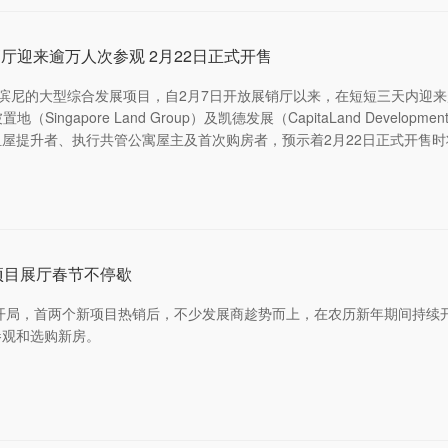
e 展销厅迎来逾万人次参观 2月22日正式开售
ce，位于淡滨尼的大型综合发展项目，自2月7日开放展销厅以来，在短短三天内
（Singapore Land Group）及凯德发展（CapitaLand D
组屋提升者、执行共管公寓屋主及首次购房者，预示着2月22日正式开售
项目展厅春节不停歇
劲开局，首两个新项目热销后，不少发展商趁势而上，在农历新年期间持续
参观和选购新房。