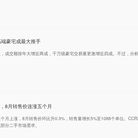
高端豪宅成最大推手
暖，成交额按年大增近两成，千万级豪宅交易量更激增近四成。不过，分
，8月转售价连涨五个月
月上涨，8月转售价环比升0.3%，转售量增长5%至1088个单位。CC
流部分二手市场需求。