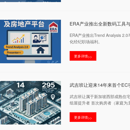
ERA产业推出全新数码工具
ERA产业推出Trend Analy
化经纪职场福利。
更多详情
>>
武吉班让迎来14年来首个EC
武吉班让属于新加坡西部成熟住宅
组屋提升者 首次购房者（家庭为主
更多详情
>>