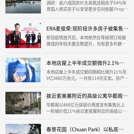
调研：逾六成因房价太高挑选租房子54％年
青国人想买房子以享受更多空间依据 Proper
ty Guru星期三（9月7日）公布的2022年后
半年顾客心态调研，考量房地产业满意率、
总体楼市市场行情、房子负担水平、年利
ERA麦俊荣:现阶段许多房子被集售,
率、政府部门所做的努力，以及房子价格这
新冠疫情放开后，本地依然在等候预订组屋
种指标总体情绪指数，从上半年的51点下降
建成的年轻夫妻总数提升，也有更多外籍人
到45点。
前去本地学习和工作，在低供应和高要求的
双重冲击下，假如宏观经济政策并没有重要
转变，住房租赁市场接下去六至12个月内将
本地店屋上半年成交额微升2.1％达9.3
继续保持上升。
本地店屋上半年成交额同期相比微升21％至
9亿3880万余元，一共有114宗买卖。房产咨
询公司莱坊（Knight Frank）日前公布的结
果显示，上半年成交的店屋，其中还有91个
挨近索美塞附近的高级公寓华都阁再度
归属于永久性房契，总成交额7亿1150万余
元。
华都阁以468亿元保留价再度发布集售比上
一轮喊价低21%挨近索美塞附近的高级公寓
华都阁（The Beaumont）再度发布销售市
场集售，保留价4亿6800万余元，比去年12
春景花园（Chuan Park）以私底下协
月的喊价低了21%。若把阳台的7%附加总楼