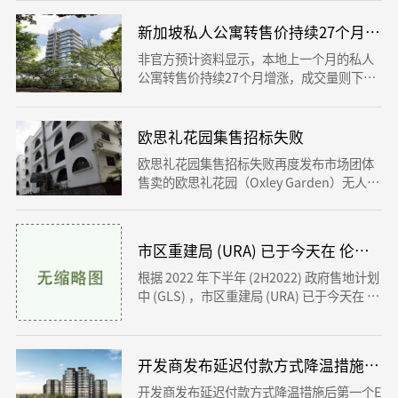
0 新元增加到 2023 年的 3,300 新元和 2024
年的 3,600 新元。
新加坡私人公寓转售价持续27个月增涨
非官方预计资料显示，本地上一个月的私人
公寓转售价持续27个月增涨，成交量则下
挫。全部地区的私房转售价年比都升高，中
央区以外地区的转售价上涨幅度较大，达到1
2.3%。房产网站99.co和SRX联合发文最新
欧思礼花园集售招标失败
发布的预计结果显示，10月份私房总体转售
欧思礼花园集售招标失败再度发布市场团体
价，比前个月微起0.3%。
售卖的欧思礼花园（Oxley Garden）无人过
问，并没有开发商参与竞投。欧思礼花园的
保留价为2亿元，等同于建筑容积率每平方英
尺2346元，紧跟一次今年在4月招标会时的
市区重建局 (URA) 已于今天在 伦多
价钱一样。
根据 2022 年下半年 (2H2022) 政府售地计划
中 (GLS) ，市区重建局 (URA) 已于今天在 伦
多（Lentor）地区再有另外两幅99年地契地
段推出供发展商竞标。
开发商发布延迟付款方式降温措施后第
开发商发布延迟付款方式降温措施后第一个E