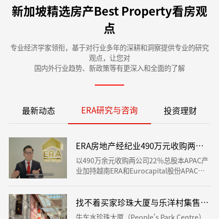
新加坡精选房产Best Property看房观
点
专业经济学家领衔，基于对行业多年的深耕和洞察提供专业的研究
观点，让您对
国内外行业趋势、新政策等有更深入和全面的了解
ERA研究与咨询
最新动态
投资理财
ERA房地产经纪业490万元收购两公司22％
以490万余元收购两公司22％总股本APAC产
业加持越南ERA和Eurocapital股份APAC产
业（APACRealty）以490万余元收购越南ER
A和合作方EurocapitalJSC的22％股份，以
适用越南ERA下一个时期的增长。
找不着买家珍珠大厦与乐洋村集售失败
牛车水珍珠大厦（People's Park Centre）