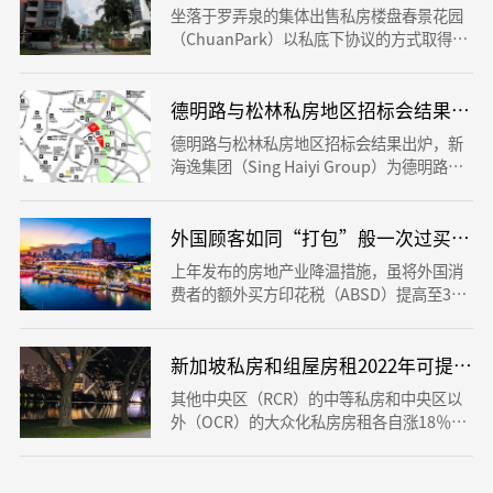
面面积考虑在内，土地价格等同于建筑容积
坐落于罗弄泉的集体出售私房楼盘春景花园
率每平方英尺2366元。
（ChuanPark）以私底下协议的方式取得成
功卖出。通知单上并没有注明买卖价，但春
景花园较早期把指示价提升到8亿9000万余
元。这一价格对比原先的9亿3800万余元指
德明路与松林私房地区招标会结果出炉
示价低了83％。
德明路与松林私房地区招标会结果出炉，新
海逸集团（Sing Haiyi Group）为德明路地
区给出12亿8389万余元的最大竞投价，华业
集团（UOL）与新加坡置地（Sing Land）
的合资公司为松林地段给出6亿7150万余元
外国顾客如同“打包”般一次过买下来康宁河湾 
最大竞投价。
上年发布的房地产业降温措施，虽将外国消
费者的额外买方印花税（ABSD）提高至3
0％，却好像并没有抑止一些外国亿万富豪对
当地房地产市场的兴趣爱好。据统计，坐落
于福康宁地区的康宁河湾（Canninghill Pie
新加坡私房和组屋房租2022年可提高8%
rs）几日前发生成批出售买卖，来自于中国
其他中央区（RCR）的中等私房和中央区以
的一名顾客一次过买了20个单位，都是三卧
外（OCR）的大众化私房房租各自涨18％和
室和四卧房的大户型房子单位，总成交额可
21％。要求最大的仍是大众化私房，租赁单
能超出8500万余元。
位占总量的381％，然后是中等私房和高端
私房，各自占32％和299％——ERA产业研究