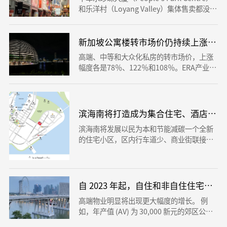
和乐洋村（Loyang Valley）集体售卖都没成
功，变成在今年的集体售卖找不着买家新
例。他在上涨保留价至18亿元后顺利获得最
少八成业主适用，于今年7月6日发布销售市
新加坡公寓楼转市场价仍持续上涨连28个
场招标会。
高端、中等和大众化私房的转市场价，上涨
幅度各是78％、122％和108％。ERA产业研
究与咨询部负责人麦俊荣说：“虽然政府部
门发布新一轮的房地产业减温措施，公寓楼
转市场价仍持续上涨。“公寓楼转卖量预计
明年2月和3月提升，一部分主要原因是销售
滨海南将打造成为集合住宅、酒店餐厅
市场应对库存积压要求，及其农历新年后可
滨海南将发展以民为本和节能减碳一个全新
能有新私房新项目发布，产生规模效应。
的住宅小区，区内行车道少、商业街联接各
种各样设备，工程建筑也具节能环保作用，
总体规划与周边的绿荫和河道景观自然环境
融为一体。市建局要在2013年的高速发展总
宏伟蓝图议案中，制订滨海南的发展规划。
自 2023 年起，自住和非自住住宅物
高端物业明显将出现更大幅度的增长。 例
如，年产值 (AV) 为 30,000 新元的郊区公寓
或有地住宅的房产税将从当前税率下的 3,00