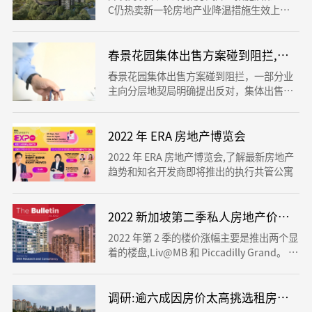
C仍热卖新一轮房地产业降温措施生效上线
的第一个执行共管公寓项目（EC）登丰嘉
园，在上个星期发布首日卖出465个单位，
约占单位数的73％。城市发展（CDL）周末
春景花园集体出售方案碰到阻拦,一部
（10月23日）公布的榜文说，登丰嘉园（Co
春景花园集体出售方案碰到阻拦，一部分业
penGrand）首日出售的465个单位平均零售
主向分层地契局明确提出反对，集体出售委
价大约为每平方英尺1300元，尺价包含顾客
员会已委派律师顾问并准备参与调解程序。
挑选延迟付款方式（Deferred Payment Sc
集售委员会已委派侓师开展协商，并且在必
heme）须附加收取的3％买房费。
要时代表大部分业主向高庭申请办理销售
2022 年 ERA 房地产博览会
令。交易成功后，每一户家中可得到大概11
2022 年 ERA 房地产博览会,了解最新房地产
6万余元至253万元。
趋势和知名开发商即将推出的执行共管公寓
2022 新加坡第二季私人房地产价格指数
2022 年第 2 季的楼价涨幅主要是推出两个显
着的楼盘,Liv@MB 和 Piccadilly Grand。 有
地住宅价格指数在 2022 年第二季度环比上
涨 2.9%，比 2022 年第一季度 4.2% 的环比
升值更具可持续性。
调研:逾六成因房价太高挑选租房子54