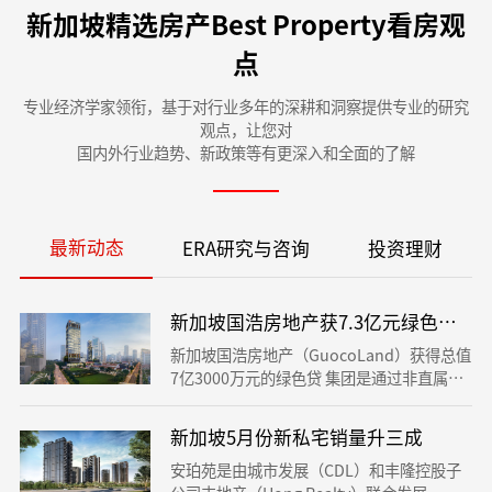
新加坡精选房产Best Property看房观
点
专业经济学家领衔，基于对行业多年的深耕和洞察提供专业的研究
观点，让您对
国内外行业趋势、新政策等有更深入和全面的了解
最新动态
ERA研究与咨询
投资理财
新加坡国浩房地产获7.3亿元绿色贷款
新加坡国浩房地产（GuocoLand）获得总值
7亿3000万元的绿色贷 集团是通过非直属子
公司款以兴建位于陈桂兰街合住宅和商业用
途的发展项目。
新加坡5月份新私宅销量升三成
安珀苑是由城市发展（CDL）和丰隆控股子