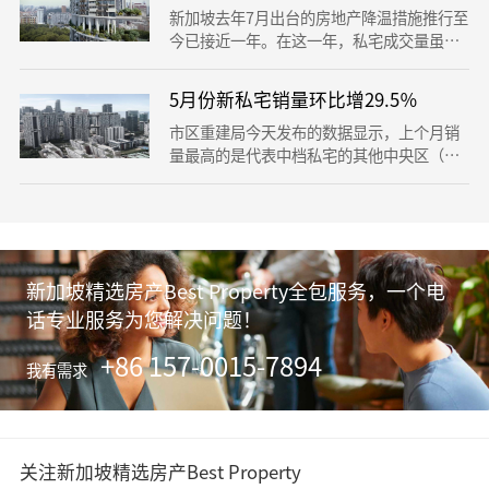
新加坡去年7月出台的房地产降温措施推行至
今已接近一年。在这一年，私宅成交量虽然
下滑近一半，但是房价仅下跌0.3％，而发展
商也没有放缓私宅销售的步伐。 今年下半
5月份新私宅销量环比增29.5％
年，市场预计有至少14个新私宅项目登场，
单位总数多达5655个。 这一轮降温措施是如
市区重建局今天发布的数据显示，上个月销
何影响新私宅的销售？随着中美贸易战升温
量最高的是代表中档私宅的其他中央区（RC
和宏观经济环境风险加剧，这些措施近期是
R），共卖出488个单位。接着是代表大众化
否还会调整？
私宅的中央区以外（OCR），共卖出407个
单位。属于高档私宅的核心中央区（CCR）
则卖出57个单位。
新加坡精选房产Best Property全包服务，一个电
话专业服务为您解决问题！
+86 157-0015-7894
我有需求
关注新加坡精选房产Best Property