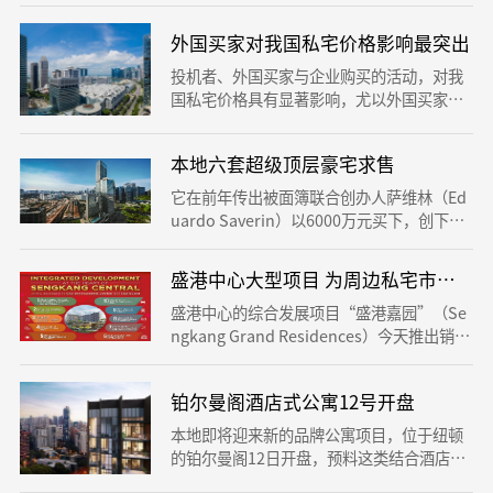
达的便利交通，可轻易通往全岛各地。 由青
外国买家对我国私宅价格影响最突出
建地产开发的私宅项目“顺福轩”（JadeSc
ape），便有着强大交通衔接性，连接多达
投机者、外国买家与企业购买的活动，对我
四条地铁线，包括地铁环线、南北线、汤申-
国私宅价格具有显著影响，尤以外国买家表
东海岸线以及跨岛线，让你更快速地进入学
现最为突出。 新加坡金融管理局昨天发布年
校，购物中心和工作场所，是新加坡交通最
度《金融稳定评估》报告分析，相比投机者
便利的私宅项目之一。
本地六套超级顶层豪宅求售
与企业购买，外国买家需求增强时，对私宅
价格的影响更大
它在前年传出被面簿联合创办人萨维林（Ed
uardo Saverin）以6000万元买下，创下本
地最贵公寓单位的纪录。 排名第二则是嘉峰
豪庭（Le Nouvel Ardmore），在2015年被
盛港中心大型项目 为周边私宅市场注
阿里巴巴创办人之一孙彤宇以5100万元买
下。
盛港中心的综合发展项目“盛港嘉园”（Se
ngkang Grand Residences）今天推出销
售。这个集多种设施于一体的大型项目，不
仅为附近居民带来更多便利，也为周边私宅
铂尔曼阁酒店式公寓12号开盘
市场注入活力。 盛港嘉园位于万国地铁站
（Buangkok）旁，由凯德集团（Capitalan
本地即将迎来新的品牌公寓项目，位于纽顿
d）和城市发展（CDL）两大房地产商携手打
的铂尔曼阁12日开盘，预料这类结合酒店服
造。除了住宅，这个项目还包括一个三层楼
务的私宅项目将再度引起买家兴趣。 这个新