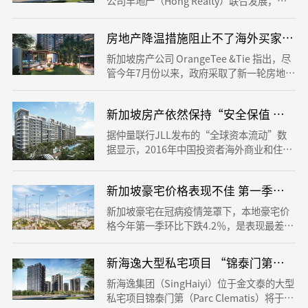
公司丰地产（Hong Realty）联合发展，共
有592个单位，属于永久地契项目。 根据城
市发展发布的资料，该项目买家有85％为新
房地产降温措施阻止不了海外买家对新
加坡人，其余来自中国、马来西亚、印度尼
西亚和印度等。
新加坡房产公司 OrangeTee &Tie 指出，尽
管今年7月份以来，政府采取了新一轮房地产
降温措施，但依旧阻止不了外国买家与超级
富豪对新加坡房地产的热情，其中最重要的
新加坡房产依然保持“安全保值 稳步
原因是新加坡的豪宅相较香港等其他热门地
区价格更具吸引力。
据仲量联行JLL发布的“全球资本流动”数
据显示，2016年中国投资者海外商业和住宅
产地投资额高达300亿美元。海外房产配置
从最初的资产投资，渐渐转变，新的需求不
新加坡豪宅价格表现不佳 第一季环比跌4
断出现。不论需求如何增加，拥有稳定经济
基础的发达国家始终是购房者的首选。新加
新加坡豪宅在冠病疫情笼罩下，本地豪宅价
坡作为全球顶尖的金融中心，拥有完善的司
格今年第一季环比下跌4.2％，是表现最差的
法体制迅速进入了购房者的视野。
城市之一。 今年第一季环比跌幅最大的城市
是曼谷，下挫5％，新加坡、香港、吉隆坡和
新海逸大型私宅项目 “锦泰门第”下
首尔则紧“跌”在后。
新海逸集团（SingHaiyi）位于金文泰的大型
私宅项目锦泰门第（Parc Clematis）将于本