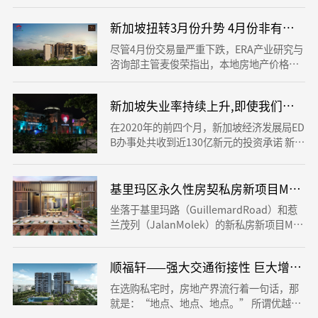
月17日展开预览活动，并于本月31日正式开
盘。 售价方面，单卧房单位从每平方英尺15
新加坡扭转3月份升势 4月份非有地私
50元起跳，双卧房单位1540元，三卧房单位
1530元。
尽管4月份交易量严重下跌，ERA产业研究与
咨询部主管麦俊荣指出，本地房地产价格仍
具韧性，一部分原因是交易量少，另一部分
原因则是对政府经济援助措施有信心，相信
新加坡失业率持续上升,即使我们在封
能减轻冠病疫情所带来的负面影响。
在2020年的前四个月，新加坡经济发展局ED
B办事处共收到近130亿新元的投资承诺 新增
518例！新加坡在疫情后被选为“最好的投
资国”！今年头四个月,已获得130亿美元]
基里玛区永久性房契私房新项目Mori,
坐落于基里玛路（GuillemardRoad）和惹
兰茂列（JalanMolek）的新私房新项目Mor
i，周六（12月4日）第一天开售已卖出45%
或62个单位。这也是基里玛区自2019年3月
顺福轩——强大交通衔接性 巨大增值潜
至今较大的永久性房契私房新项目，开发商
是乐斯太平洋控股（Roxy-PacificHolding
在选购私宅时，房地产界流行着一句话，那
s）。
就是：“地点、地点、地点。” 所谓优越的
私宅项目，必定处于理想地点，有着四通八