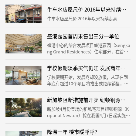
的零售商场、民众俱乐部、小贩中心、托儿
项目位于杜尼安路（Dunearn Road），属
所和巴士转换站，并可直通万国地铁站。
牛车水店屋尺价 2016年以来持续走高
于永久地契，楼高30层，共有340个单位，
包括一卧房至四卧房单位。铂尔曼阁的销售
牛车水店屋尺价 2016年以来持续走高
从每平方英尺2800元起跳，一卧房和二卧房
单位售价分别从133万元和187万元起跳。
盛港嘉园首周末售出三分一单位
盛港中心的综合发展项目盛港嘉园（Sengka
ng Grand Residences）住宅部分，在首个
周末卖出约三分之一单位，平均售价为每平
方英尺1700元。 发展商凯德集团（Capitala
学校假期淡季买气仍旺 发展商年底前推
nd）和城市发展（CDL）周日发文告说，盛
港嘉园在周末共售出216个单位，占首批推
学校假期开始，发展商却没放假，从现在到
出280个的单位的77％，卖得最好的是一卧
年底有超过10个项目将推出或继续销售，单
房加书房单位和二卧房单位。
位数量超过4000个。 分析师表示，学校假期
通常是楼市淡季，很少新项目推出，但由于
新加坡阻断措施前开卖 纽顿铜源销量
私宅买气仍旺，所以即便是淡季，发展商也
不想错过任何销售良机。 世邦魏理仕研究部
新加坡4月份登场的新私宅项目纽顿铜源（K
主管沈振伦接受《联合早报》访问时表示，
opar at Newton）抢在我国4月7日起实施冠
学校假期期间发展商仍推出新项目是较罕
病病毒阻断措施前开卖，结果一举夺下当月
见。
新私宅销量冠军。
降温一年 楼市暖呼呼？